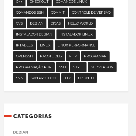
C++
CHECKOUT
COMANDOS LINUX
COMANDOS SSH
COMMIT
CONTROLE DE VERSÃO
CVS
DEBIAN
DICAS
HELLO WORLD
INSTALADOR DEBIAN
INSTALADOR LINUX
IPTABLES
LINUX
LINUX PERFORMANCE
OPENSSH
PACOTE DEB
PHP
PROGRAMAR
PROGRAMAÇÃO PHP
SSH
STYLE
SUBVERSION
SVN
SVN PROTOCOL
TTY
UBUNTU
CATEGORIAS
DEBIAN