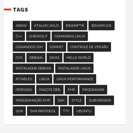
TAGS
ARRAY
ATALHO LINUX
BRAINF**K
BRAINFUCK
C++
CHECKOUT
COMANDOS LINUX
COMANDOS SSH
COMMIT
CONTROLE DE VERSÃO
CVS
DEBIAN
DICAS
HELLO WORLD
INSTALADOR DEBIAN
INSTALADOR LINUX
IPTABLES
LINUX
LINUX PERFORMANCE
OPENSSH
PACOTE DEB
PHP
PROGRAMAR
PROGRAMAÇÃO PHP
SSH
STYLE
SUBVERSION
SVN
SVN PROTOCOL
TTY
UBUNTU