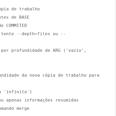
ópia de trabalho
ntes de BASE
de COMMITED
 tente --depth=files ou --
 por profundidade de ARG ('vazio',
undidade da nova cópia de trabalho para
u 'infinito')
ou apenas informações resumidas
omando merge