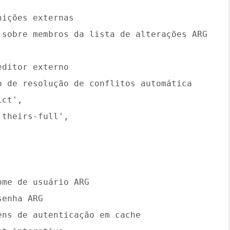
nições externas
 sobre membros da lista de alterações ARG
editor externo
o de resolução de conflitos automática
ict',
'theirs-full',
ome de usuário ARG
senha ARG
ens de autenticação em cache