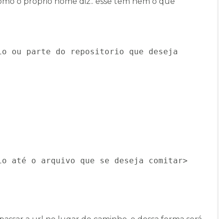
 como o próprio nome diz.. esse tem nem o que
io ou parte do repositorio que deseja
io até o arquivo que se deseja comitar>