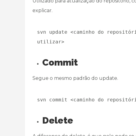
Utilizado para atualização do repositório,
explicar.
svn update <caminho do repositór
utilizar>
Commit
Segue o mesmo padrão do update.
svn commit <caminho do repositór
Delete