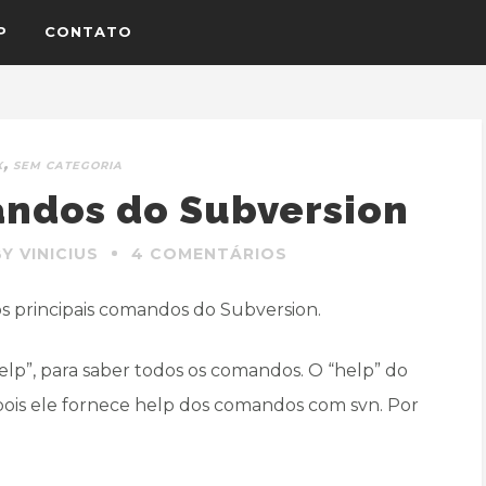
P
CONTATO
,
X
SEM CATEGORIA
andos do Subversion
BY VINICIUS
4 COMENTÁRIOS
os principais comandos do Subversion.
lp”, para saber todos os comandos. O “help” do
 pois ele fornece help dos comandos com svn. Por