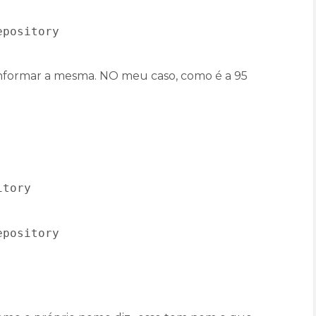
epository
o informar a mesma. NO meu caso, como é a 95
itory
epository