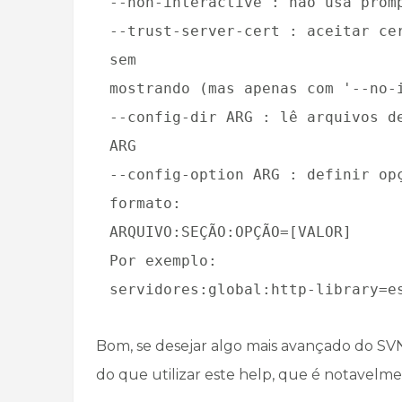
--non-interactive : não usa prom
--trust-server-cert : aceitar ce
sem
mostrando (mas apenas com '--no-
--config-dir ARG : lê arquivos d
ARG
--config-option ARG : definir op
formato:
ARQUIVO:SEÇÃO:OPÇÃO=[VALOR]
Por exemplo:
servidores:global:http-library=e
Bom, se desejar algo mais avançado do SVN 
do que utilizar este help, que é notavelm