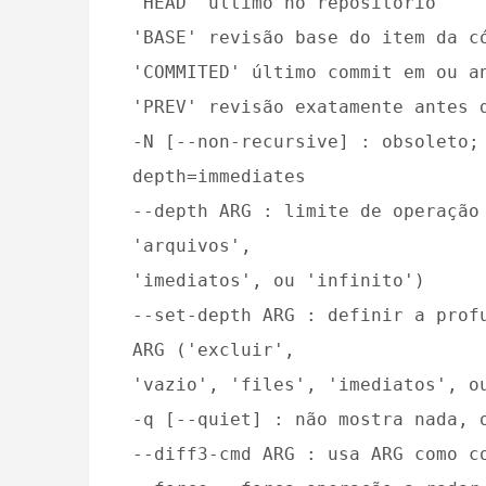
'HEAD' último no repositório
'BASE' revisão base do item da c
'COMMITED' último commit em ou a
'PREV' revisão exatamente antes 
-N [--non-recursive] : obsoleto;
depth=immediates
--depth ARG : limite de operação
'arquivos',
'imediatos', ou 'infinito')
--set-depth ARG : definir a prof
ARG ('excluir',
'vazio', 'files', 'imediatos', o
-q [--quiet] : não mostra nada, 
--diff3-cmd ARG : usa ARG como c