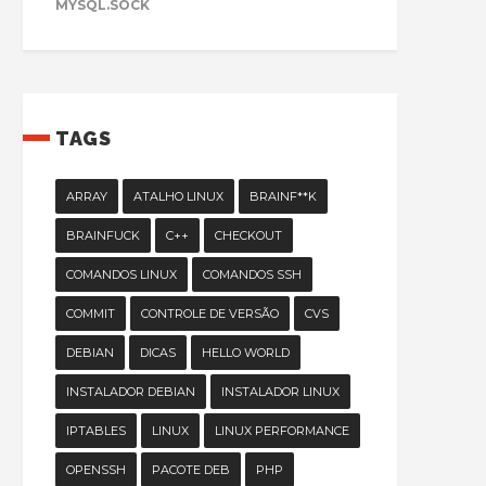
MYSQL.SOCK
TAGS
ARRAY
ATALHO LINUX
BRAINF**K
BRAINFUCK
C++
CHECKOUT
COMANDOS LINUX
COMANDOS SSH
COMMIT
CONTROLE DE VERSÃO
CVS
DEBIAN
DICAS
HELLO WORLD
INSTALADOR DEBIAN
INSTALADOR LINUX
IPTABLES
LINUX
LINUX PERFORMANCE
OPENSSH
PACOTE DEB
PHP