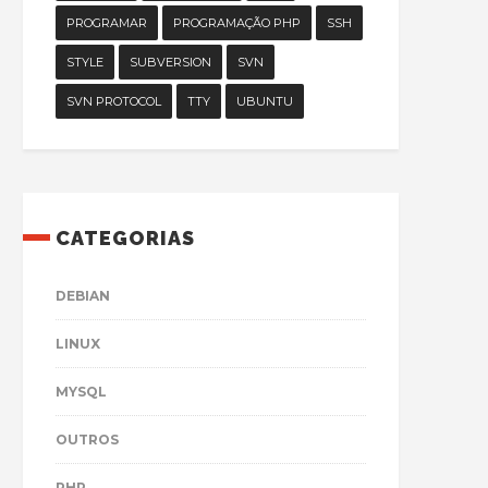
PROGRAMAR
PROGRAMAÇÃO PHP
SSH
STYLE
SUBVERSION
SVN
SVN PROTOCOL
TTY
UBUNTU
CATEGORIAS
DEBIAN
LINUX
MYSQL
OUTROS
PHP