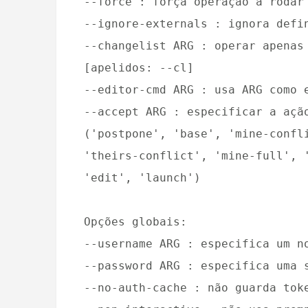
--force : força operação a rodar
--ignore-externals : ignora defi
--changelist ARG : operar apenas
[apelidos: --cl]
--editor-cmd ARG : usa ARG como 
--accept ARG : especificar a açã
('postpone', 'base', 'mine-confl
'theirs-conflict', 'mine-full', 
'edit', 'launch')
Opções globais:
--username ARG : especifica um n
--password ARG : especifica uma 
--no-auth-cache : não guarda tok