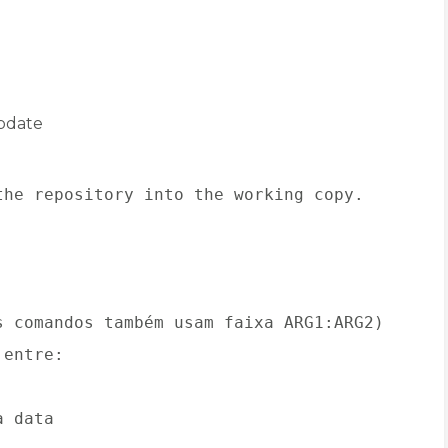
pdate
the repository into the working copy.
s comandos também usam faixa ARG1:ARG2)
 entre:
a data